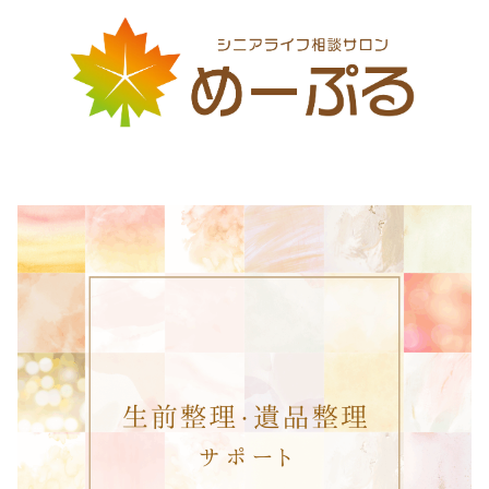
の
ペ
ー
ジ
送
り